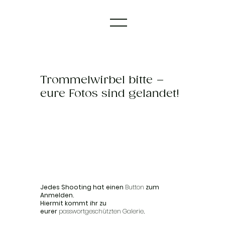
Trommelwirbel bitte –
eure Fotos sind gelandet!
Jedes Shooting hat einen
Button
zum
Anmelden.
Hiermit kommt ihr zu
eurer
passwortgeschützten Galerie
.